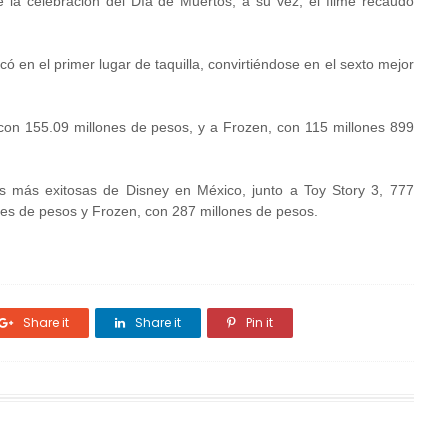
 la celebración del Día de Muertos, a su vez, el filme recaudó
ó en el primer lugar de taquilla, convirtiéndose en el sexto mejor
on 155.09 millones de pesos, y a Frozen, con 115 millones 899
as más exitosas de Disney en México, junto a Toy Story 3, 777
nes de pesos y Frozen, con 287 millones de pesos.
Share it
Share it
Pin it