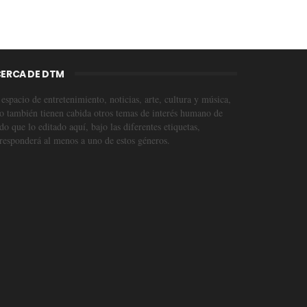
ERCA DE DTM
espacio de entretenimiento, noticias, arte, cultura y música,
o también tienen cabida otros temas de interés humano de
o que lo editado aquí, bajo las diferentes etiquetas,
responderá al menos a uno de estos géneros.