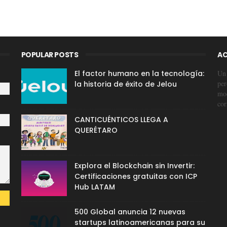
POPULAR POSTS
AC
El factor humano en la tecnología:
Un 
per
la historia de éxito de Jelou
mod
cor
CANTICUÉNTICOS LLEGA A
QUERÉTARO
Explora el Blockchain sin Invertir:
Certificaciones gratuitas con ICP
Hub LATAM
500 Global anuncia 12 nuevas
startups latinoamericanas para su