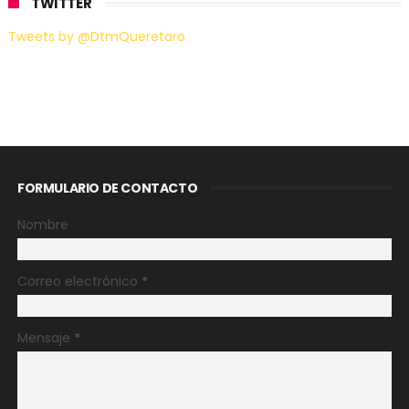
TWITTER
Tweets by @DtmQueretaro
FORMULARIO DE CONTACTO
Nombre
Correo electrónico
*
Mensaje
*