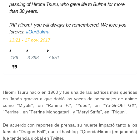
passing of Hiromi Tsuru, who gave life to Bulma for more
than 30 years.
RIP Hiromi, you will always be remembered. We love you
forever.
#
OurBulma
13:21 - 17 nov. 2017
186
1
3.398
3
7.851
7
8
.
.
6
3
8
r
9
5
e
8
1
s
R
m
Hiromi Tsuru nació en 1960 y fue una de las actrices más queridas
en Japón gracias a que dobló las voces de personajes de anime
p
e
e
como "Miyuki", en "Ranma ½"; "Yubel", en "Yu-Gi-Oh! GX";
u
t
g
"Perrine", en "Perrine Monogatari", y "Meryl Strife", en "Trigun".
e
w
u
s
e
s
De acuerdo con reportes de prensa, su muerte impactó tanto a los
t
e
t
fans de "Dragon Ball", que el hashtag #QueridaHiromi (en japonés)
a
t
a
fue tendencia global en Twitter.