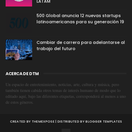
LATAM
500 Global anuncia 12 nuevas startups
latinoamericanas para su generación 19
Cambiar de carrera para adelantarse al
trabajo del futuro
ACERCA DE DTM
Un espacio de entretenimiento, noticias, arte, cultura y música, pero
también tienen cabida otros temas de interés humano de modo que lo
editado aquí, bajo las diferentes etiquetas, corresponderá al menos a uno
de estos géneros.
CREATED BY
THEMEXPOSE
| DISTRIBUTED BY
BLOGGER TEMPLATES