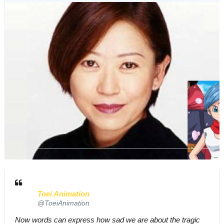
e
r
i
m
a
g
e
n
e
n
T
w
i
t
t
e
r
Toei Animation
✔
@ToeiAnimation
Now words can express how sad we are about the tragic