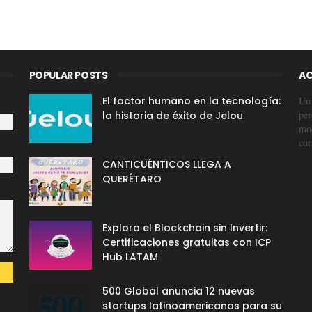
POPULAR POSTS
AC
El factor humano en la tecnología:
Un 
per
la historia de éxito de Jelou
mod
cor
CANTICUÉNTICOS LLEGA A
QUERÉTARO
Explora el Blockchain sin Invertir:
Certificaciones gratuitas con ICP
Hub LATAM
500 Global anuncia 12 nuevas
startups latinoamericanas para su