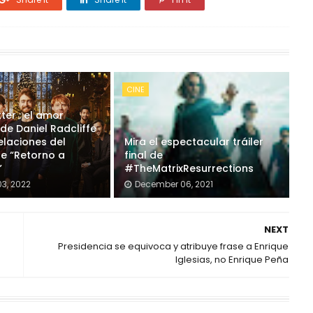
CINE
ter : el amor
de Daniel Radcliffe
elaciones del
Mira el espectacular tráiler
de “Retorno a
final de
”
#TheMatrixResurrections
3, 2022
December 06, 2021
NEXT
Presidencia se equivoca y atribuye frase a Enrique
Iglesias, no Enrique Peña