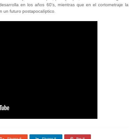
sarrolla en los años 60’s, mientras que en el cortometraje la
n un futuro postapocalíptico.
Share it
Share it
Pin it