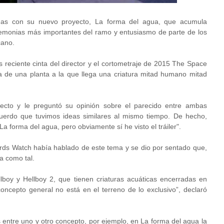
lmas con su nuevo proyecto, La forma del agua, que acumula
eremonias más importantes del ramo y entusiasmo de parte de los
cano.
s reciente cinta del director y el cortometraje de 2015 The Space
a de una planta a la que llega una criatura mitad humano mitad
yecto y le preguntó su opinión sobre el parecido entre ambas
cuerdo que tuvimos ideas similares al mismo tiempo. De hecho,
a forma del agua, pero obviamente sí he visto el tráiler".
ards Watch había hablado de este tema y se dio por sentado que,
a como tal.
lboy y Hellboy 2, que tienen criaturas acuáticas encerradas en
oncepto general no está en el terreno de lo exclusivo”, declaró
 entre uno y otro concepto, por ejemplo, en La forma del agua la