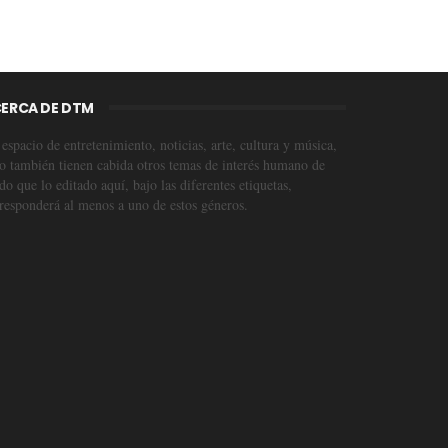
ERCA DE DTM
espacio de entretenimiento, noticias, arte, cultura y música,
o también tienen cabida otros temas de interés humano de
o que lo editado aquí, bajo las diferentes etiquetas,
responderá al menos a uno de estos géneros.