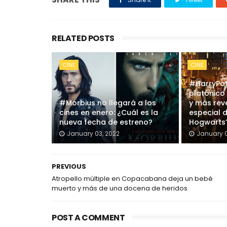
RELATED POSTS
CINE
CINE
#HarryPot
platónico 
#Morbius no llegará a los
y más rev
cines en enero: ¿Cuál es la
especial 
nueva fecha de estreno?
Hogwarts
January 03, 2022
January 0
PREVIOUS
Atropello múltiple en Copacabana deja un bebé
muerto y más de una docena de heridos
POST A COMMENT