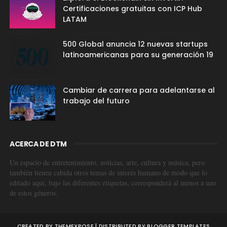
Certificaciones gratuitas con ICP Hub
LATAM
500 Global anuncia 12 nuevas startups
latinoamericanas para su generación 19
Cambiar de carrera para adelantarse al
trabajo del futuro
ACERCA DE DTM
Un espacio de entretenimiento, noticias, arte, cultura y música, pero
también tienen cabida otros temas de interés humano de modo que lo
editado aquí, bajo las diferentes etiquetas, corresponderá al menos a uno
de estos géneros.
CREATED BY
THEMEXPOSE
| DISTRIBUTED BY
BLOGGER TEMPLATES