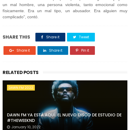
un mal hombre, una persona violenta, tanto emocional como
físicamente. Era un mal tipo, un abusador. Era alguien muy
complicado", contó.
SHARE THIS
Share it
Tweet
Share it
Share it
Pin it
RELATED POSTS
DAWN FM 2022
DAWN FM YA ESTÁ AQUÍ. EL NUEVO DISCO DE ESTUDIO DE
#THEWEEKND
January 10, 2022