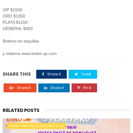
VIP $1500
ORO $1350
PLATA $1150
GENERAL $450
Boletos en taquillas
y sistema www.ticket-up.com
SHARE THIS
Share it
Tweet
Share it
Share it
Pin it
RELATED POSTS
DIA DEL NIÑO EN QUERETARO 2023