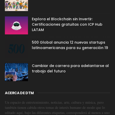
Explora el Blockchain sin Invertir:
Certificaciones gratuitas con ICP Hub
LATAM
500 Global anuncia 12 nuevas startups
latinoamericanas para su generación 19
Cambiar de carrera para adelantarse al
trabajo del futuro
ACERCA DE DTM
Un espacio de entretenimiento, noticias, arte, cultura y música, pero
también tienen cabida otros temas de interés humano de modo que lo
editado aquí, bajo las diferentes etiquetas, corresponderá al menos a uno