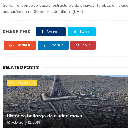
Se han encontrado casas, estructuras defensivas, tumbas e incluso
una pirámide de 30 metros de altura. (EFE)
SHARE THIS
Share it
Tweet
Share it
Share it
Pin it
RELATED POSTS
ARTE Y CULTURA
Histórico hallazgo de ciudad maya
February 12, 2018