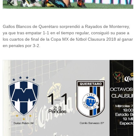
Gallos Blancos de Querétaro sorprendió a Rayados de Monterrey,
ya que tras empatar 1-1 en el tiempo regular, consiguió su pase a
los cuartos de final de la Copa MX de fútbol Clausura 2018 al ganar
en penales por 3-2.
Información y privacidad de Twitter Ads
V
e
r
i
m
a
g
e
n
e
n