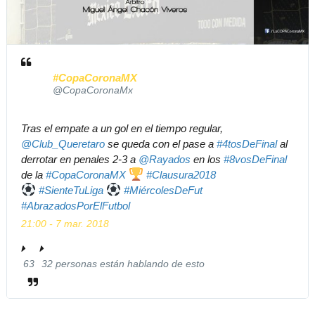
T
w
i
t
t
#CopaCoronaMX
e
@CopaCoronaMx
r
Tras el empate a un gol en el tiempo regular, 
@
Club_Queretaro
 se queda con el pase a 
#
4tosDeFinal
 al 
derrotar en penales 2-3 a 
@
Rayados
 en los 
#
8vosDeFinal
de la 
#
CopaCoronaMX
#
Clausura2018
#
SienteTuLiga
#
MiércolesDeFut
#
AbrazadosPorElFutbol
21:00 - 7 mar. 2018
63
32 personas están hablando de esto