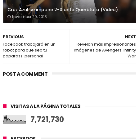
Cruz Azul se impone 2-0 ante Querétaro (Video)
November 29, 2018
PREVIOUS
NEXT
Facebook trabajará en un
Revelan más impresionantes
robot para que sea tu
imágenes de Avengers: Infinity
paparazzi personal
War
POST A COMMENT
VISITAS A LA PÁGINA TOTALES
7,721,730
FACEBOOK