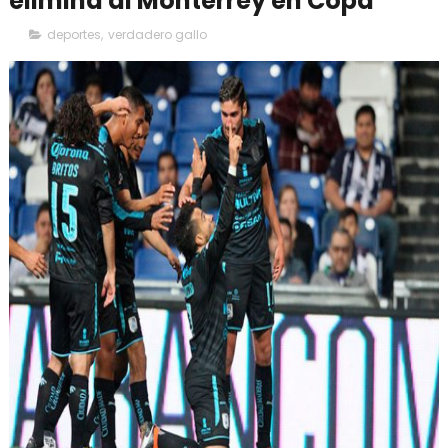
elimina al Monterrey en Copa
deportes
,
verdadero gallo