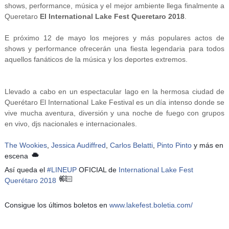
shows, performance, música y el mejor ambiente llega finalmente a
Queretaro
El International Lake Fest Queretaro 2018
.
E próximo 12 de mayo los mejores y más populares actos de
shows y performance ofrecerán una fiesta legendaria para todos
aquellos fanáticos de la música y los deportes extremos.
Llevado a cabo en un espectacular lago en la hermosa ciudad de
Querétaro El International Lake Festival es un día intenso donde se
vive mucha aventura, diversión y una noche de fuego con grupos
en vivo, djs nacionales e internacionales.
The Wookies
,
Jessica Audiffred
,
Carlos Belatti
,
Pinto Pinto
y más en
🔥
🔥
🔥
escena
Así queda el
#
LINEUP
OFICIAL de
International Lake Fest
🤟🏻
💥
Querétaro 2018
Consigue los últimos boletos en
www.lakefest.boletia.com/