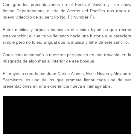
Con grandes presentaciones en el Festival Vaivén y un show
íntimo Departamento, el trío de Aceros del Pacífico nos traen el
nuevo videoclip de su sencillo No. F( Number F).
Entre neblina y árboles comienza el sonido hipnótico que recrea
esta canción; el cual te va llevando hacia una historia que pareciera
simple pero no lo es, al igual que la música y letra de este sencillo.
Cada nota acompaña a nuestros personajes en una travesía, en la
búsqueda de algo más al interior de ese bosque.
El proyecto creado por Juan Carlos Alonso, Erich Novoa y Alejandro
Sarmiento, es uno de los que promete llenar cada una de sus
presentaciones en una experiencia nueva e inimaginable.