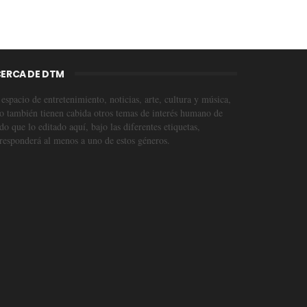
ERCA DE DTM
espacio de entretenimiento, noticias, arte, cultura y música,
o también tienen cabida otros temas de interés humano de
o que lo editado aquí, bajo las diferentes etiquetas,
responderá al menos a uno de estos géneros.