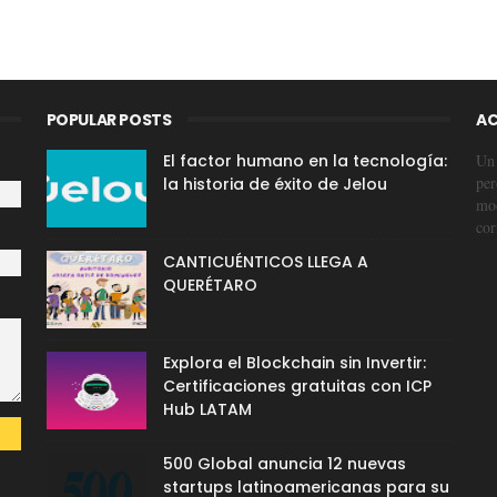
POPULAR POSTS
AC
El factor humano en la tecnología:
Un 
per
la historia de éxito de Jelou
mod
cor
CANTICUÉNTICOS LLEGA A
QUERÉTARO
Explora el Blockchain sin Invertir:
Certificaciones gratuitas con ICP
Hub LATAM
500 Global anuncia 12 nuevas
startups latinoamericanas para su