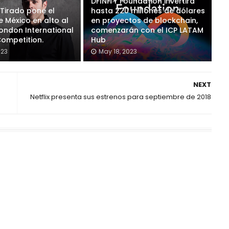
DFINITY Foundation invertirá
 Tirado pone el
hasta 220 millones de dólares
 México en alto al
en proyectos de blockchain,
London International
comenzarán con el ICP LATAM
Competition.
Hub
023
May 18, 2023
NEXT
Netflix presenta sus estrenos para septiembre de 2018