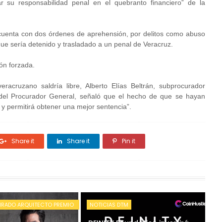
ar su responsabilidad penal en el quebranto financiero” de la
cuenta con dos órdenes de aprehensión, por delitos como abuso
 que sería detenido y trasladado a un penal de Veracruz.
ón forzada.
acruzano saldría libre, Alberto Elías Beltrán, subprocurador
a del Procurador General, señaló que el hecho de que se hayan
 y permitirá obtener una mejor sentencia”.
Share it
Share it
Pin it
IRADO ARQUITECTO PREMIO
NOTICIAS DTM