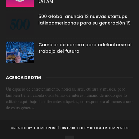
LATAM
500 Global anuncia 12 nuevas startups
latinoamericanas para su generación 19
Cambiar de carrera para adelantarse al
trabajo del futuro
ACERCA DE DTM
Un espacio de entretenimiento, noticias, arte, cultura y música, pero
también tienen cabida otros temas de interés humano de modo que lo
editado aquí, bajo las diferentes etiquetas, corresponderá al menos a uno
de estos géneros.
CREATED BY
THEMEXPOSE
| DISTRIBUTED BY
BLOGGER TEMPLATES