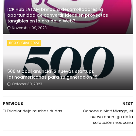
ICP Hub LATAM brinda a desarrolladores la
oportunidad de convertir ideas en proyectos
tangibles en la era de la Web3
November 09, 2023
500 GLOBAL 2023
500 Global anuncia 12 nuevas startups
latinoamericanas para su generación 19
October 30, 2023
PREVIOUS
NEXT
El Tricolor deja muchas dudas
Conoce a Matt Miazga, el
nuevo enemigo de la
selección mexicana