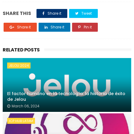
SHARE THIS
Share it
Tweet
Share it
Share it
Pin it
RELATED POSTS
JELOU 2024
El factor humano en la tecnología: la historia de éxito
de Jelou
March 06, 2024
ICP HUB LATAM