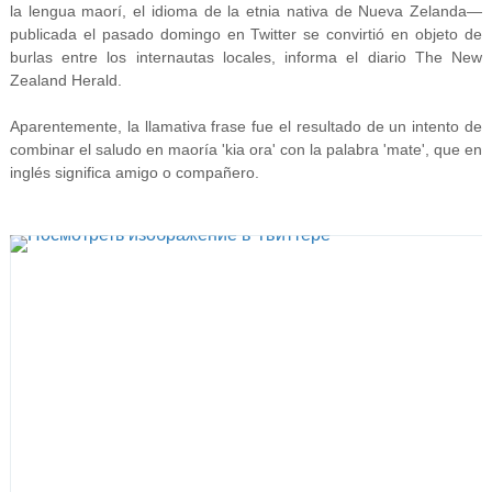
la lengua maorí, el idioma de la etnia nativa de Nueva Zelanda—
publicada el pasado domingo en Twitter se convirtió en objeto de
burlas entre los internautas locales, informa el diario The New
Zealand Herald.
Aparentemente, la llamativa frase fue el resultado de un intento de
combinar el saludo en maoría 'kia ora' con la palabra 'mate', que en
inglés significa amigo o compañero.
Информация о рекламе в Твиттере и конфиденциальность
П
о
с
м
о
т
р
е
т
ь
и