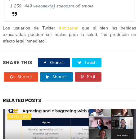
1 259
449 человек(а) говорят об этом
Los usuarios de Twitter
ironizaron
que si bien las bebidas
azucaradas pueden ser malas para la salud, "no producen un
efecto letal inmediato".
SHARE THIS
Share it
Tweet
Share it
Share it
Pin it
RELATED POSTS
DEXTY 2023