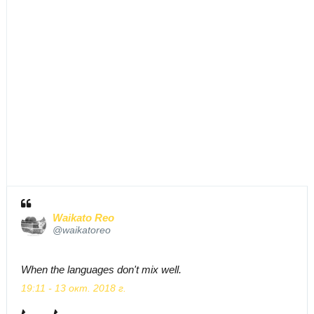
з
о
б
р
а
ж
е
н
и
е
в
Т
в
и
Waikato Reo
т
@waikatoreo
т
е
When the languages don't mix well.
р
19:11 - 13 окт. 2018 г.
е