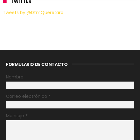
TWITTER
Tweets by @DtmQueretaro
FORMULARIO DE CONTACTO
Nombre
Correo electrónico
*
Mensaje
*