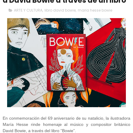
a David Bowie a través de un libro
ARTE Y CULTURA
,
libro david bowie
,
maria hesse bowie
En conmemoración del 69 aniversario de su natalicio, la ilustradora
María Hesse rinde homenaje al músico y compositor británico
David Bowie, a través del libro “Bowie”.