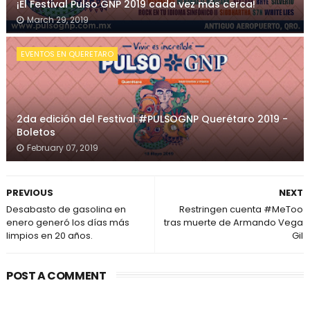
¡El Festival Pulso GNP 2019 cada vez más cerca!
March 29, 2019
EVENTOS EN QUERETARO
2da edición del Festival #PULSOGNP Querétaro 2019 -
Boletos
February 07, 2019
PREVIOUS
NEXT
Desabasto de gasolina en
Restringen cuenta #MeToo
enero generó los días más
tras muerte de Armando Vega
limpios en 20 años.
Gil
POST A COMMENT