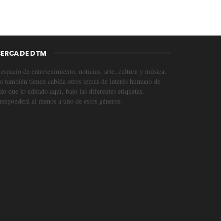
ERCA DE DTM
espacio de entretenimiento, noticias, arte, cultura y música,
o también tienen cabida otros temas de interés humano de
o que lo editado aquí, bajo las diferentes etiquetas,
responderá al menos a uno de estos géneros.