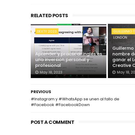
RELATED POSTS
DEXTY 2023
GUILLERMO T
LONDON
Guillermo
Aprender y practicar inglés es
nombre de
una inversión personal y
ganar el 
profesional
Creative 
May 18, 2023
May 18, 2
PREVIOUS
#Instagram y #WhatsApp se unen al fallo de
#Facebook #FacebookDown
POST A COMMENT