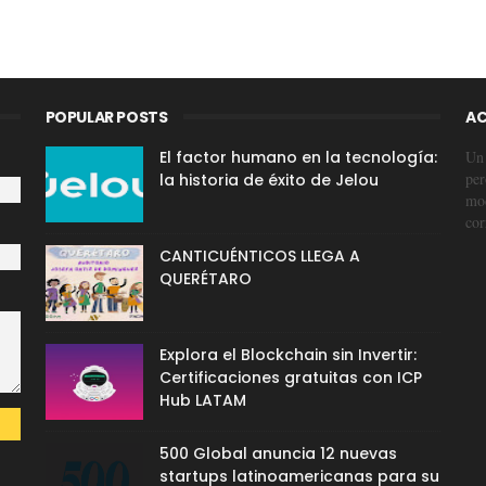
POPULAR POSTS
AC
El factor humano en la tecnología:
Un 
per
la historia de éxito de Jelou
mod
cor
CANTICUÉNTICOS LLEGA A
QUERÉTARO
Explora el Blockchain sin Invertir:
Certificaciones gratuitas con ICP
Hub LATAM
500 Global anuncia 12 nuevas
startups latinoamericanas para su