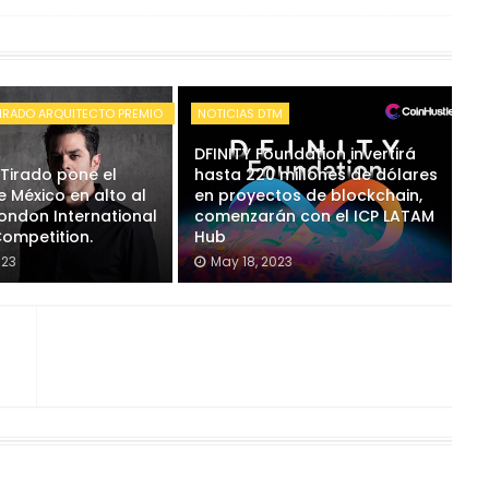
IRADO ARQUITECTO PREMIO
NOTICIAS DTM
DFINITY Foundation invertirá
 Tirado pone el
hasta 220 millones de dólares
 México en alto al
en proyectos de blockchain,
London International
comenzarán con el ICP LATAM
Competition.
Hub
023
May 18, 2023