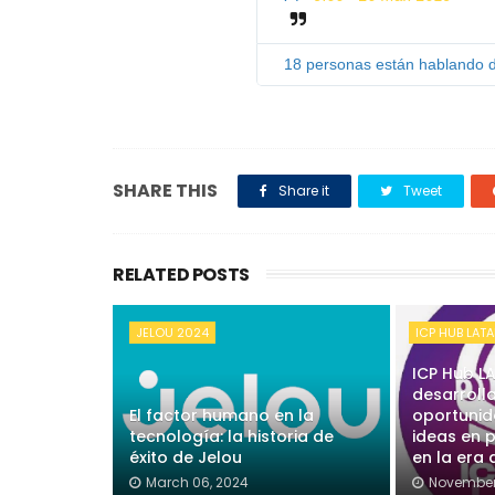
18 personas están hablando d
SHARE THIS
Share it
Tweet
RELATED POSTS
JELOU 2024
ICP HUB LAT
ICP Hub L
desarroll
El factor humano en la
oportunid
tecnología: la historia de
ideas en 
éxito de Jelou
en la era
March 06, 2024
November