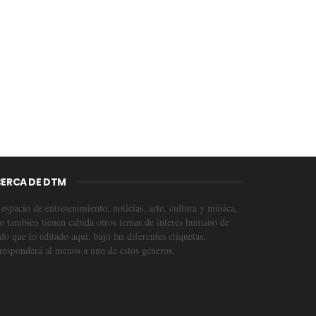
ERCA DE DTM
espacio de entretenimiento, noticias, arte, cultura y música,
o también tienen cabida otros temas de interés humano de
o que lo editado aquí, bajo las diferentes etiquetas,
responderá al menos a uno de estos géneros.