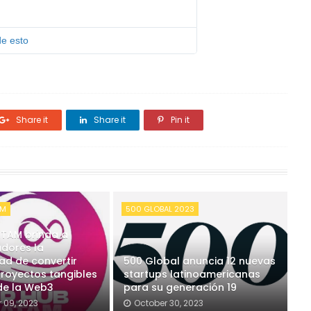
e esto
Share it
Share it
Pin it
AM
500 GLOBAL 2023
ATAM brinda a
adores la
ad de convertir
500 Global anuncia 12 nuevas
proyectos tangibles
startups latinoamericanas
 de la Web3
para su generación 19
 09, 2023
October 30, 2023