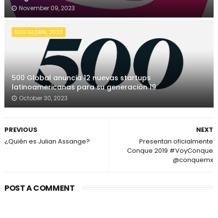
November 09, 2023
500 GLOBAL 2023
500 Global anuncia 12 nuevas startups
latinoamericanas para su generación 19
October 30, 2023
PREVIOUS
NEXT
¿Quién es Julian Assange?
Presentan oficialmente
Conque 2019 #VoyConque
@conquemx
POST A COMMENT