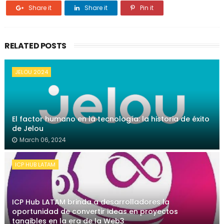
Share it
Share it
Pin it
RELATED POSTS
JELOU 2024
El factor humano en la tecnología: la historia de éxito
de Jelou
March 06, 2024
ICP HUB LATAM
ICP Hub LATAM brinda a desarrolladores la
oportunidad de convertir ideas en proyectos
tangibles en la era de la Web3