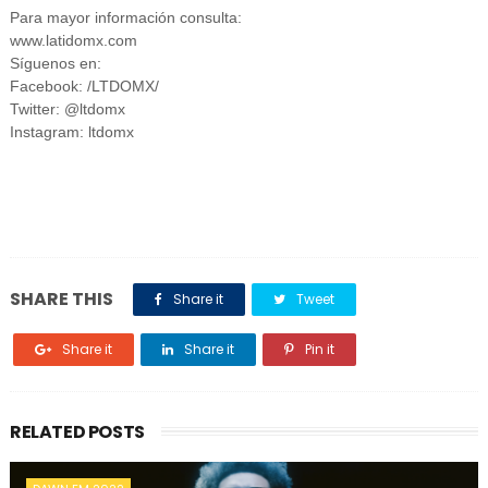
Para mayor información consulta:
www.latidomx.com
Síguenos en:
Facebook: /LTDOMX/
Twitter: @ltdomx
Instagram: ltdomx
SHARE THIS
Share it
Tweet
Share it
Share it
Pin it
RELATED POSTS