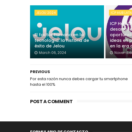
JELOU 2024
ICP HUB LAT
ICP Hub L
desarroll
El factor humano en la
oportunid
tecnología: la historia de
ideas en 
éxito de Jelou
en la era
March 06, 2024
November
PREVIOUS
Por esta razón nunca debes cargar tu smartphone
hasta el 100%
POST A COMMENT