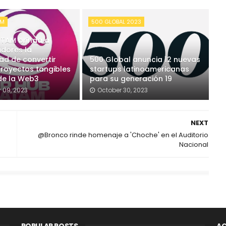
AM
500 GLOBAL 2023
ATAM brinda a
adores la
ad de convertir
500 Global anuncia 12 nuevas
proyectos tangibles
startups latinoamericanas
 de la Web3
para su generación 19
 09, 2023
October 30, 2023
NEXT
@Bronco rinde homenaje a 'Choche' en el Auditorio
Nacional