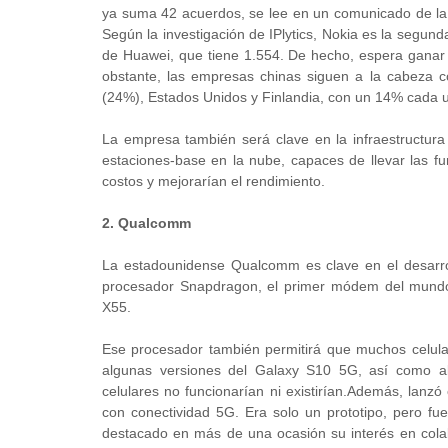
ya suma 42 acuerdos, se lee en un comunicado de la
Según la investigación de IPlytics, Nokia es la segu
de Huawei, que tiene 1.554. De hecho, espera ganar
obstante, las empresas chinas siguen a la cabeza c
(24%), Estados Unidos y Finlandia, con un 14% cada 
La empresa también será clave en la infraestructura
estaciones-base en la nube, capaces de llevar las fu
costos y mejorarían el rendimiento.
2. Qualcomm
La estadounidense Qualcomm es clave en el desarro
procesador Snapdragon, el primer módem del mundo
X55.
Ese procesador también permitirá que muchos celular
algunas versiones del Galaxy S10 5G, así como 
celulares no funcionarían ni existirían.Además, lanz
con conectividad 5G. Era solo un prototipo, pero fu
destacado en más de una ocasión su interés en colab