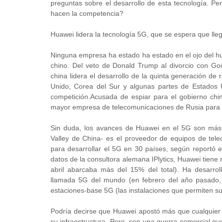
preguntas sobre el desarrollo de esta tecnología. P
hacen la competencia?
Huawei lidera la tecnología 5G, que se espera que lle
Ninguna empresa ha estado ha estado en el ojo del h
chino. Del veto de Donald Trump al divorcio con Goo
china lidera el desarrollo de la quinta generación de
Unido, Corea del Sur y algunas partes de Estados U
competición.Acusada de espiar para el gobierno ch
mayor empresa de telecomunicaciones de Rusia para im
Sin duda, los avances de Huawei en el 5G son más 
Valley de China- es el proveedor de equipos de tel
para desarrollar el 5G en 30 países, según reportó 
datos de la consultora alemana IPlytics, Huawei tien
abril abarcaba más del 15% del total). Ha desarrol
llamada 5G del mundo (en febrero del año pasado, 
estaciones-base 5G (las instalaciones que permiten su
Podría decirse que Huawei apostó más que cualquier o
su infraestructura. Pero, con una guerra comercial q