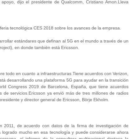
 apoyo, dijo el presidente de Qualcomm, Cristiano Amon.Lleva
feria tecnológica CES 2018 sobre los avances de la empresa.
rrollar estándares que definan al 5G en el mundo a través de un
oject), en donde también está Ericsson.
re todo en cuanto a infraestructuras.Tiene acuerdos con Verizon,
está desarrollando una plataforma 5G para ayudar en la transición
rld Congress 2019 de Barcelona, España, que tiene acuerdos
 de servicios.Ericsson ya envió más de tres millones de radios
 presidente y director general de Ericsson, Börje Ekholm.
 2011, de acuerdo con datos de la firma de investigación de
logrado mucho en esa tecnología y puede considerarse ahora
coreana, el informe de la consultora multinacional destaca la