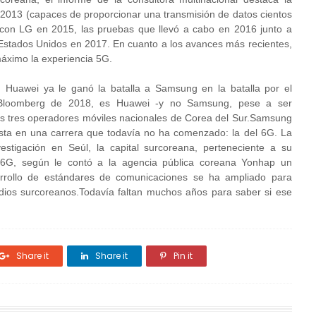
 2013 (capaces de proporcionar una transmisión de datos cientos
con LG en 2015, las pruebas que llevó a cabo en 2016 junto a
 Estados Unidos en 2017. En cuanto a los avances más recientes,
áximo la experiencia 5G.
, Huawei ya le ganó la batalla a Samsung en la batalla por el
 Bloomberg de 2018, es Huawei -y no Samsung, pese a ser
os tres operadores móviles nacionales de Corea del Sur.Samsung
uesta en una carrera que todavía no ha comenzado: la del 6G. La
stigación en Seúl, la capital surcoreana, perteneciente a su
l 6G, según le contó a la agencia pública coreana Yonhap un
arrollo de estándares de comunicaciones se ha ampliado para
dios surcoreanos.Todavía faltan muchos años para saber si ese
Share it
Share it
Pin it