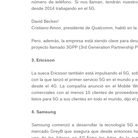
número de teléfono. Si nos llaman, tendrán nuestro
desde 2014 trabajando en el 5G.
David Becker/
Cristiano Amon, presidente de Qualcomm, habló en la 
Pero, además, la empresa está siendo clave para desa
proyecto llamado 3GPP (3rd Generation Partnership Pr
3. Ericsson
La sueca Ericsson también está impulsando el 5G, sob
con la que lanzó el primer servicio 5G en el mundo y 
desde el 4G. La compañía anunció en el Mobile Wo
comerciales con al menos 10 clientes de proveedores
listos para 5G a sus clientes en todo el mundo, dijo el
4. Samsung
Samsung comenzó a desarrollar la tecnología 5G en
mercado GreyB que asegura que desde entonces ha 
uno de los líderes en 5G.Entre los hitos de la sur