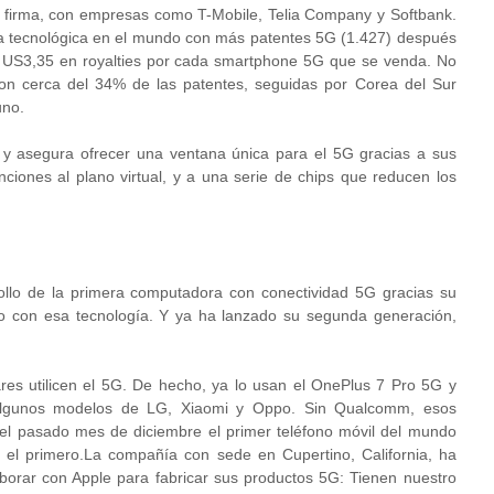
 firma, con empresas como T-Mobile, Telia Company y Softbank.
nda tecnológica en el mundo con más patentes 5G (1.427) después
 US3,35 en royalties por cada smartphone 5G que se venda. No
on cerca del 34% de las patentes, seguidas por Corea del Sur
uno.
 y asegura ofrecer una ventana única para el 5G gracias a sus
nciones al plano virtual, y a una serie de chips que reducen los
llo de la primera computadora con conectividad 5G gracias su
 con esa tecnología. Y ya ha lanzado su segunda generación,
es utilicen el 5G. De hecho, ya lo usan el OnePlus 7 Pro 5G y
algunos modelos de LG, Xiaomi y Oppo. Sin Qualcomm, esos
ó el pasado mes de diciembre el primer teléfono móvil del mundo
e el primero.La compañía con sede en Cupertino, California, ha
orar con Apple para fabricar sus productos 5G: Tienen nuestro