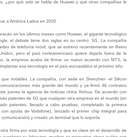
ero, ¿por qué solo se habla de Huawei y qué otras compañías le
gue a América Latina en 2020.
uracán en los últimos meses como Huawei, el gigante tecnológico
gle, el debate tiene dos siglas en su centro: 5G. La compañía
 redes de telefonía móvil, que se estrenó recientemente en Reino
nidos, pero el país norteamericano quiere dejarla fuera de la
ino, la empresa acaba de firmar un nuevo acuerdo con MTS, la
plantar esa tecnología en el país euroasiático el próximo año.
que notables. La compañía, con sede en Shenzhen -el Silicon
ecomunicaciones más grande del mundo y ya firmó 46 contratos
este jueves la agencia de noticias china Xinhua. De acuerdo con
e más patentes de 5G que cualquier otra empresa en el mundo (en
lado patentes, llevado a cabo pruebas, completado la primera
con ayuda de Vodafone), lanzado el primer chip integral para
 comunicación) y creado un terminal que lo soporta.
tra firma por esta tecnología y que es clave en el desarrollo de
ue cuestiona su liderazgo, muchos se preguntan ahora cuáles son