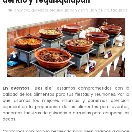
del Río y Tequisquiapan
anuncio
,
guisados tequisquiapan y san juan del río
,
taquizas
En eventos "Del Río"
estamos comprometidos con la
calidad de los alimentos para tus fiestas y reuniones. Por lo
que usamos los mejores insumos y ponemos atención
especial en la preparación de los alimentos para eventos,
hacemos taquizas de guisados o cazuelas para chuparse los
dedos.
Contamos con todo lo necesario para desplazarnos a donde