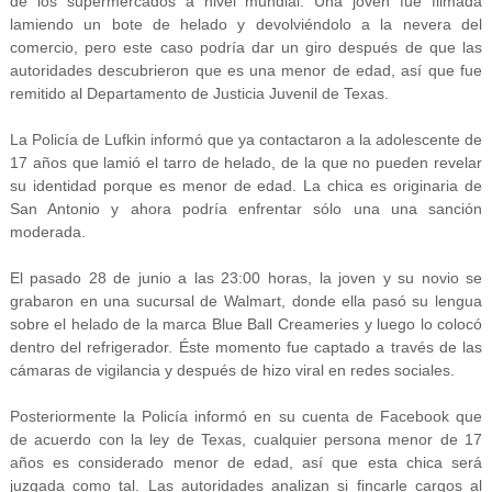
de los supermercados a nivel mundial. Una joven fue filmada
lamiendo un bote de helado y devolviéndolo a la nevera del
comercio, pero este caso podría dar un giro después de que las
autoridades descubrieron que es una menor de edad, así que fue
remitido al Departamento de Justicia Juvenil de Texas.
La Policía de Lufkin informó que ya contactaron a la adolescente de
17 años que lamió el tarro de helado, de la que no pueden revelar
su identidad porque es menor de edad. La chica es originaria de
San Antonio y ahora podría enfrentar sólo una una sanción
moderada.
El pasado 28 de junio a las 23:00 horas, la joven y su novio se
grabaron en una sucursal de Walmart, donde ella pasó su lengua
sobre el helado de la marca Blue Ball Creameries y luego lo colocó
dentro del refrigerador. Éste momento fue captado a través de las
cámaras de vigilancia y después de hizo viral en redes sociales.
Posteriormente la Policía informó en su cuenta de Facebook que
de acuerdo con la ley de Texas, cualquier persona menor de 17
años es considerado menor de edad, así que esta chica será
juzgada como tal. Las autoridades analizan si fincarle cargos al