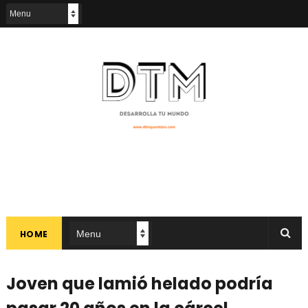
HOME
Joven que lamió helado podría