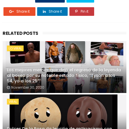
Share it
Share it
Pin it
RELATED POSTS
LO VIRAL
Los mejores memes que dejó el regreso de la leyenda
al boxeo por su notable estado físico, “Tyson a los
54, yo a los 25”:
November 30, 2020
VIRAL
Dulces De la Rosa da lección de antirracismo con