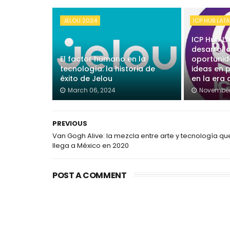
JELOU 2024
ICP HUB LAT
ICP Hub L
desarroll
El factor humano en la
oportunid
tecnología: la historia de
ideas en 
éxito de Jelou
en la era
March 06, 2024
November
PREVIOUS
Van Gogh Alive: la mezcla entre arte y tecnología qu
llega a México en 2020
POST A COMMENT