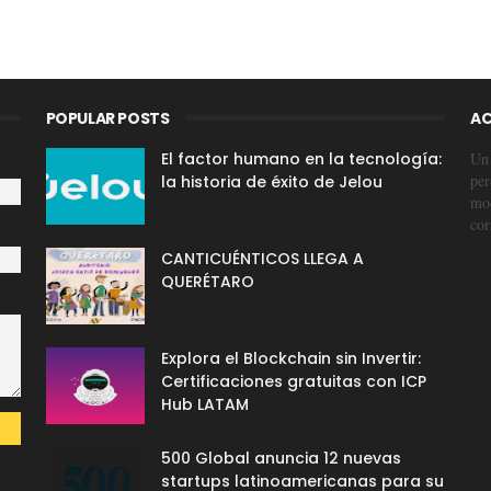
POPULAR POSTS
AC
El factor humano en la tecnología:
Un 
per
la historia de éxito de Jelou
mod
cor
CANTICUÉNTICOS LLEGA A
QUERÉTARO
Explora el Blockchain sin Invertir:
Certificaciones gratuitas con ICP
Hub LATAM
500 Global anuncia 12 nuevas
startups latinoamericanas para su