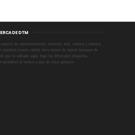
ERCA DE DTM
espacio de entretenimiento, noticias, arte, cultura y música,
o también tienen cabida otros temas de interés humano de
o que lo editado aquí, bajo las diferentes etiquetas,
responderá al menos a uno de estos géneros.