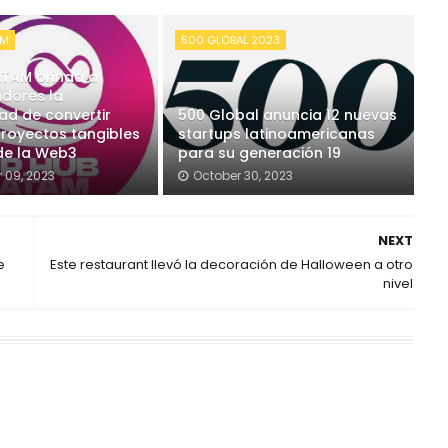
AM
500 GLOBAL 2023
ATAM brinda a
adores la
ad de convertir
500 Global anuncia 12 nuevas
proyectos tangibles
startups latinoamericanas
 de la Web3
para su generación 19
 09, 2023
October 30, 2023
NEXT
e
Este restaurant llevó la decoración de Halloween a otro
nivel