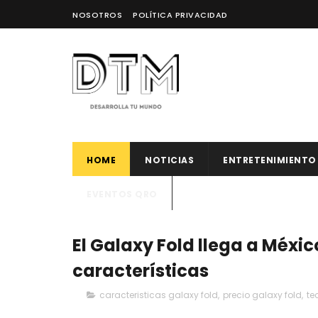
NOSOTROS
POLÍTICA PRIVACIDAD
HOME
NOTICIAS
ENTRETENIMIENTO
EVENTOS QRO
El Galaxy Fold llega a Méxic
características
caracteristicas galaxy fold
,
precio galaxy fold
,
te