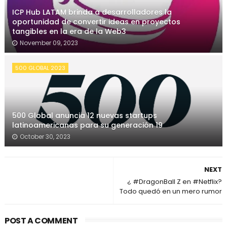
ICP Hub LATAM brinda a desarrolladores la
oportunidad de convertir ideas en proyectos
tangibles en la era de la Web3
November 09, 2023
500 GLOBAL 2023
500 Global anuncia 12 nuevas startups
latinoamericanas para su generación 19
October 30, 2023
NEXT
¿ #DragonBall Z en #Netflix?
Todo quedó en un mero rumor
POST A COMMENT