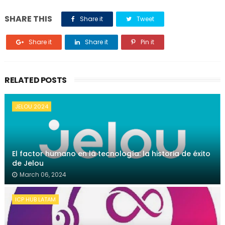
SHARE THIS
Share it
Tweet
Share it
Share it
Pin it
RELATED POSTS
JELOU 2024
El factor humano en la tecnología: la historia de éxito
de Jelou
March 06, 2024
ICP HUB LATAM