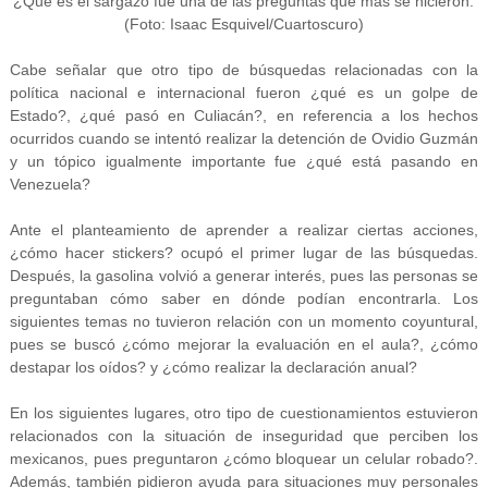
¿Qué es el sargazo fue una de las preguntas que más se hicieron.
(Foto: Isaac Esquivel/Cuartoscuro)
Cabe señalar que otro tipo de búsquedas relacionadas con la
política nacional e internacional fueron ¿qué es un golpe de
Estado?, ¿qué pasó en Culiacán?, en referencia a los hechos
ocurridos cuando se intentó realizar la detención de Ovidio Guzmán
y un tópico igualmente importante fue ¿qué está pasando en
Venezuela?
Ante el planteamiento de aprender a realizar ciertas acciones,
¿cómo hacer stickers? ocupó el primer lugar de las búsquedas.
Después, la gasolina volvió a generar interés, pues las personas se
preguntaban cómo saber en dónde podían encontrarla. Los
siguientes temas no tuvieron relación con un momento coyuntural,
pues se buscó ¿cómo mejorar la evaluación en el aula?, ¿cómo
destapar los oídos? y ¿cómo realizar la declaración anual?
En los siguientes lugares, otro tipo de cuestionamientos estuvieron
relacionados con la situación de inseguridad que perciben los
mexicanos, pues preguntaron ¿cómo bloquear un celular robado?.
Además, también pidieron ayuda para situaciones muy personales