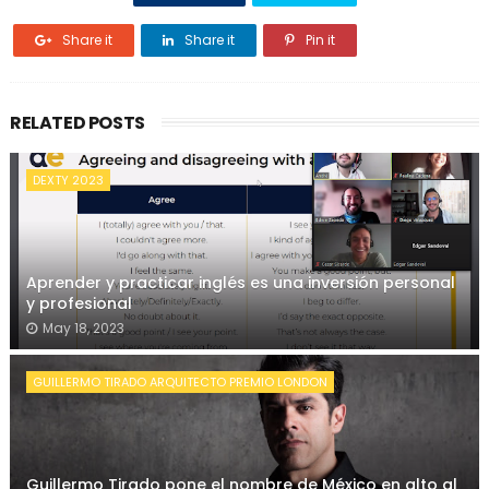
Share it
Share it
Pin it
RELATED POSTS
DEXTY 2023
Aprender y practicar inglés es una inversión personal
y profesional
May 18, 2023
GUILLERMO TIRADO ARQUITECTO PREMIO LONDON
Guillermo Tirado pone el nombre de México en alto al