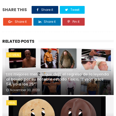
SHARE THIS
Share it
Tweet
Share it
Share it
Pin it
RELATED POSTS
LO VIRAL
Los mejores memes que dejó el regreso de la leyenda
al boxeo por su notable estado físico, “Tyson a los
54, yo a los 25”:
November 30, 2020
VIRAL