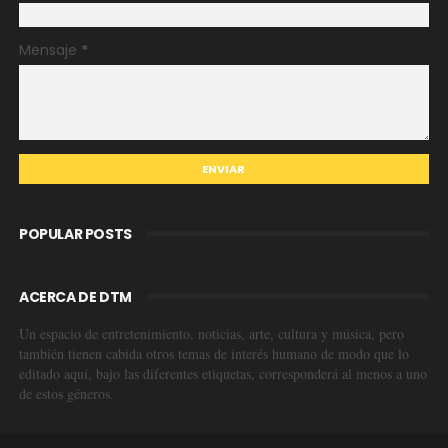
Mensaje
*
POPULAR POSTS
ACERCA DE DTM
Un espacio de entretenimiento, noticias, arte, cultura y música, pero
también tienen cabida otros temas de interés humano de modo que lo
editado aquí, bajo las diferentes etiquetas, corresponderá al menos a uno
de estos géneros.