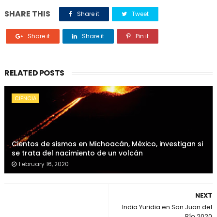
SHARE THIS
Share it
Tweet
Share it
Share it
Pin it
RELATED POSTS
CIENCIA
Cientos de sismos en Michoacán, México, investigan si
se trata del nacimiento de un volcán
February 16, 2020
NEXT
India Yuridia en San Juan del
Río 2020