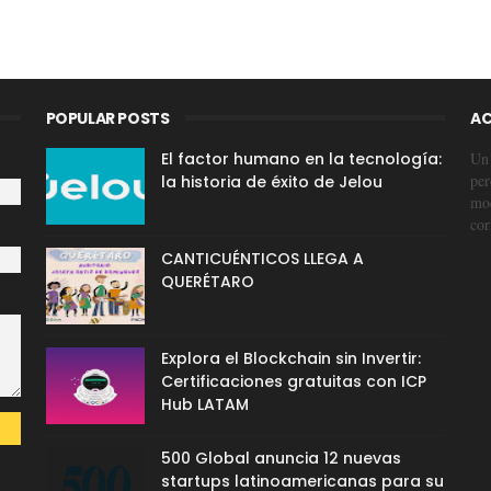
POPULAR POSTS
AC
El factor humano en la tecnología:
Un 
per
la historia de éxito de Jelou
mod
cor
CANTICUÉNTICOS LLEGA A
QUERÉTARO
Explora el Blockchain sin Invertir:
Certificaciones gratuitas con ICP
Hub LATAM
500 Global anuncia 12 nuevas
startups latinoamericanas para su