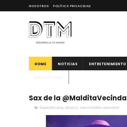
NOSOTROS
POLÍTICA PRIVACIDAD
HOME
NOTICIAS
ENTRETENIMIENTO
EVENTOS QRO
Sax de la @MalditaVecindad
Espectáculos
,
Música
,
sax maldita vecindad