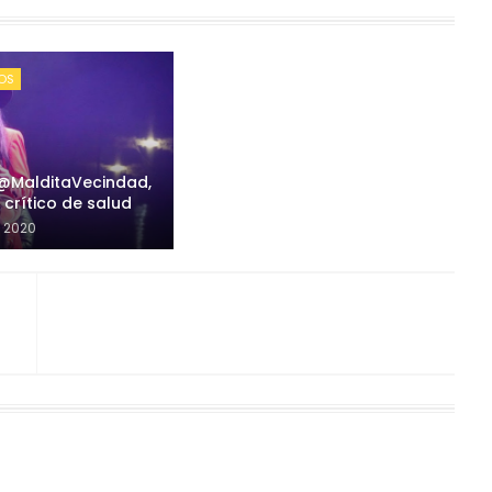
OS
 @MalditaVecindad,
crítico de salud
 2020