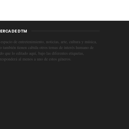
ERCA DE DTM
espacio de entretenimiento, noticias, arte, cultura y música,
o también tienen cabida otros temas de interés humano de
o que lo editado aquí, bajo las diferentes etiquetas,
responderá al menos a uno de estos géneros.