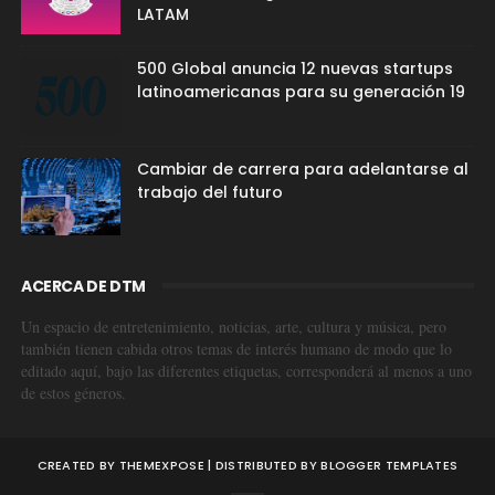
LATAM
500 Global anuncia 12 nuevas startups
latinoamericanas para su generación 19
Cambiar de carrera para adelantarse al
trabajo del futuro
ACERCA DE DTM
Un espacio de entretenimiento, noticias, arte, cultura y música, pero
también tienen cabida otros temas de interés humano de modo que lo
editado aquí, bajo las diferentes etiquetas, corresponderá al menos a uno
de estos géneros.
CREATED BY
THEMEXPOSE
| DISTRIBUTED BY
BLOGGER TEMPLATES