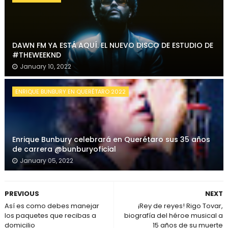
DAWN FM YA ESTÁ AQUÍ. EL NUEVO DISCO DE ESTUDIO DE
#THEWEEKND
January 10, 2022
ENRIQUE BUNBURY EN QUERÉTARO 2022
Enrique Bunbury celebrará en Querétaro sus 35 años
de carrera @bunburyoficial
January 05, 2022
PREVIOUS
NEXT
Así es como debes manejar
¡Rey de reyes! Rigo Tovar,
los paquetes que recibas a
biografía del héroe musical a
domicilio
15 años de su muerte