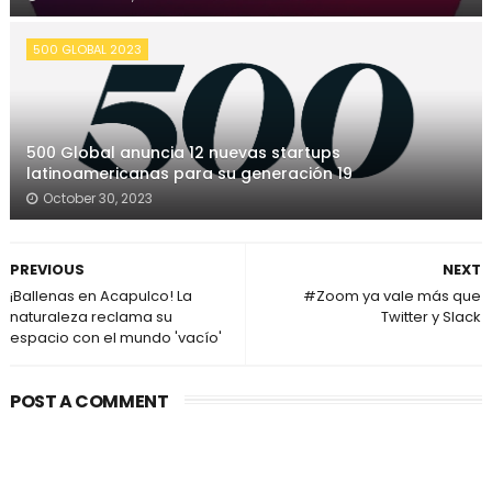
500 GLOBAL 2023
500 Global anuncia 12 nuevas startups
latinoamericanas para su generación 19
October 30, 2023
PREVIOUS
NEXT
¡Ballenas en Acapulco! La
#Zoom ya vale más que
naturaleza reclama su
Twitter y Slack
espacio con el mundo 'vacío'
POST A COMMENT