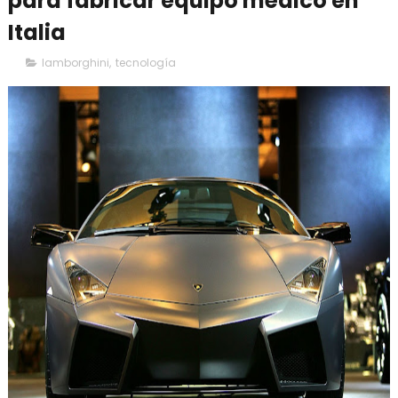
para fabricar equipo médico en
Italia
lamborghini
,
tecnología