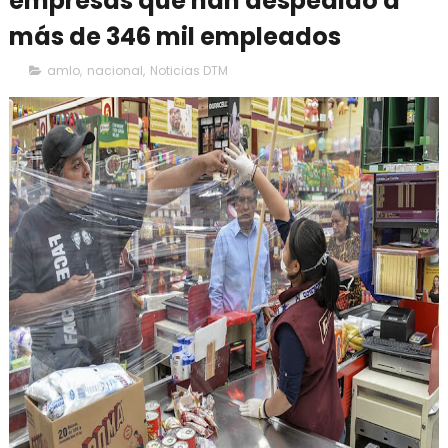
empresas que han despedido a
más de 346 mil empleados
amlo
,
nacional
,
Noticias DTM