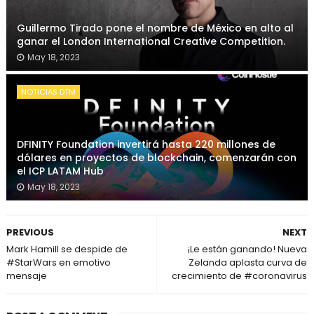
Guillermo Tirado pone el nombre de México en alto al
ganar el London International Creative Competition.
May 18, 2023
NOTICIAS DTM
DFINITY Foundation invertirá hasta 220 millones de
dólares en proyectos de blockchain, comenzarán con
el ICP LATAM Hub
May 18, 2023
PREVIOUS
NEXT
Mark Hamill se despide de
¡Le están ganando! Nueva
#StarWars en emotivo
Zelanda aplasta curva de
mensaje
crecimiento de #coronavirus