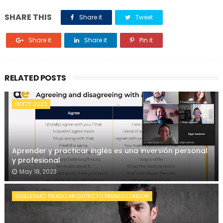
SHARE THIS
Share it
Tweet
Share it
Share it
Pin it
RELATED POSTS
DEXTY 2023
Aprender y practicar inglés es una inversión personal
y profesional
May 18, 2023
GUILLERMO TIRADO ARQUITECTO PREMIO LONDON