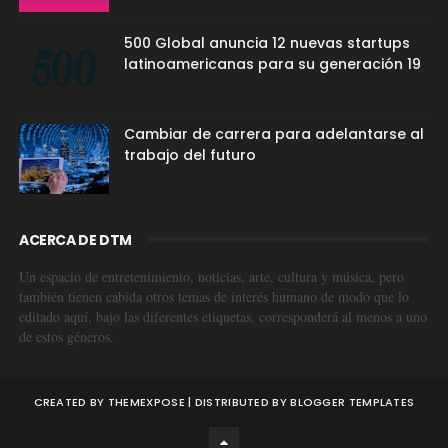
500 Global anuncia 12 nuevas startups
latinoamericanas para su generación 19
Cambiar de carrera para adelantarse al
trabajo del futuro
ACERCA DE DTM
Un espacio de entretenimiento, noticias, arte, cultura y música, pero
también tienen cabida otros temas de interés humano de modo que lo
editado aquí, bajo las diferentes etiquetas, corresponderá al menos a uno
de estos géneros.
CREATED BY
THEMEXPOSE
| DISTRIBUTED BY
BLOGGER TEMPLATES