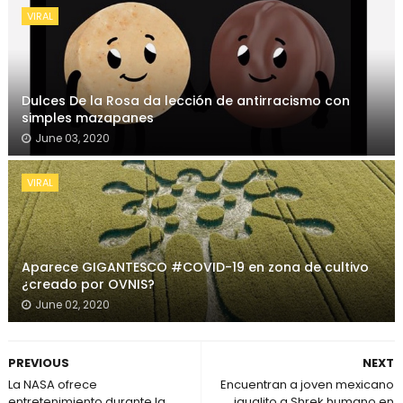
VIRAL
Dulces De la Rosa da lección de antirracismo con
simples mazapanes
June 03, 2020
VIRAL
Aparece GIGANTESCO #COVID-19 en zona de cultivo
¿creado por OVNIS?
June 02, 2020
PREVIOUS
NEXT
La NASA ofrece
Encuentran a joven mexicano
entretenimiento durante la
igualito a Shrek humano en