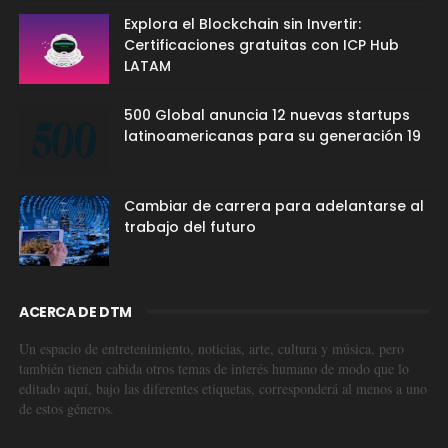
Explora el Blockchain sin Invertir:
Certificaciones gratuitas con ICP Hub
LATAM
500 Global anuncia 12 nuevas startups
latinoamericanas para su generación 19
Cambiar de carrera para adelantarse al
trabajo del futuro
ACERCA DE DTM
Un espacio de entretenimiento, noticias, arte, cultura y música, pero
también tienen cabida otros temas de interés humano de modo que lo
editado aquí, bajo las diferentes etiquetas, corresponderá al menos a uno
de estos géneros.