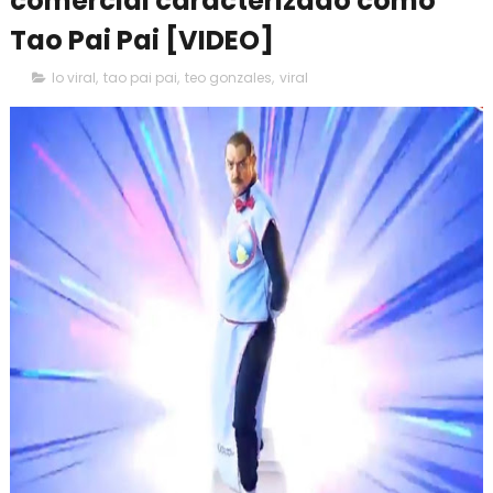
comercial caracterizado como
Tao Pai Pai [VIDEO]
lo viral
,
tao pai pai
,
teo gonzales
,
viral