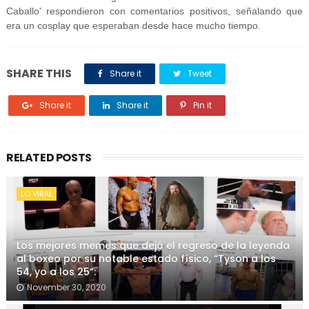
Caballo' respondieron con comentarios positivos, señalando que
era un cosplay que esperaban desde hace mucho tiempo.
SHARE THIS
Share it
Tweet
Share it
Share it
Pin it
RELATED POSTS
LO VIRAL
Los mejores memes que dejó el regreso de la leyenda
al boxeo por su notable estado físico, “Tyson a los
54, yo a los 25”:
November 30, 2020