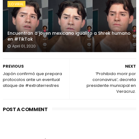
LO VIRAL
Encuentran a joven mexicano igualito a Shrek humano
en #TikTok
April 01, 2020
PREVIOUS
NEXT
Japón confirmó que prepara
‘Prohibido morir por
protocolos ante un eventual
coronavirus’; decreta
ataque de #extraterrestres
presidente municipal en
Veracruz.
POST A COMMENT