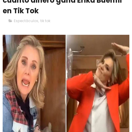
cuánto dinero gana Erika Buenfil
en Tik Tok
Espectáculos
,
tik tok