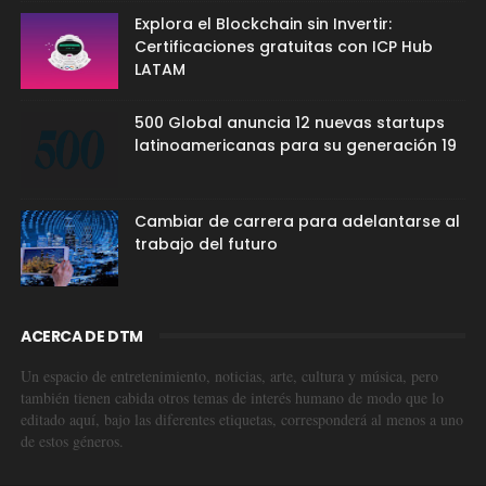
Explora el Blockchain sin Invertir:
Certificaciones gratuitas con ICP Hub
LATAM
500 Global anuncia 12 nuevas startups
latinoamericanas para su generación 19
Cambiar de carrera para adelantarse al
trabajo del futuro
ACERCA DE DTM
Un espacio de entretenimiento, noticias, arte, cultura y música, pero
también tienen cabida otros temas de interés humano de modo que lo
editado aquí, bajo las diferentes etiquetas, corresponderá al menos a uno
de estos géneros.