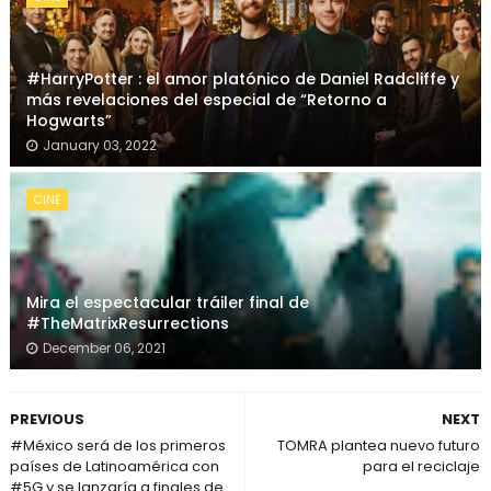
#HarryPotter : el amor platónico de Daniel Radcliffe y
más revelaciones del especial de “Retorno a
Hogwarts”
January 03, 2022
CINE
Mira el espectacular tráiler final de
#TheMatrixResurrections
December 06, 2021
PREVIOUS
NEXT
#México será de los primeros
TOMRA plantea nuevo futuro
países de Latinoamérica con
para el reciclaje
#5G y se lanzaría a finales de