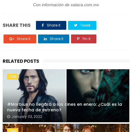
Con información de xataca.com.mx
SHARE THIS
Share it
Tweet
Share it
Share it
Pin it
RELATED POSTS
CINE
#Morbius no llegará a los cines en enero: ¿Cuál es la
nueva fecha de estreno?
January 03, 2022
CINE