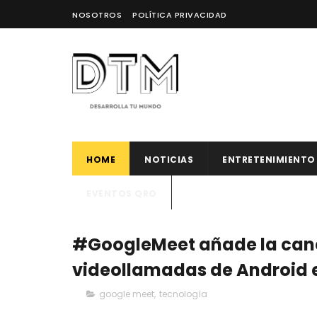
NOSOTROS
POLÍTICA PRIVACIDAD
HOME
NOTICIAS
ENTRETENIMIENTO
EVENTOS QRO
#GoogleMeet añade la cance
videollamadas de Android e
google meet
,
tecnología