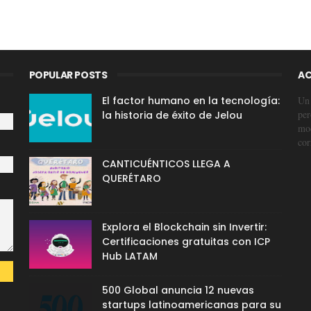
POPULAR POSTS
AC
El factor humano en la tecnología:
Un 
per
la historia de éxito de Jelou
mod
cor
CANTICUÉNTICOS LLEGA A
QUERÉTARO
Explora el Blockchain sin Invertir:
Certificaciones gratuitas con ICP
Hub LATAM
500 Global anuncia 12 nuevas
startups latinoamericanas para su