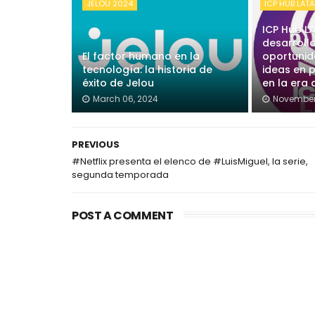
JELOU 2024
ICP HUB LAT
ICP Hub L
desarroll
El factor humano en la
oportunid
tecnología: la historia de
ideas en 
éxito de Jelou
en la era
March 06, 2024
November
PREVIOUS
#Netflix presenta el elenco de #LuisMiguel, la serie,
segunda temporada
POST A COMMENT