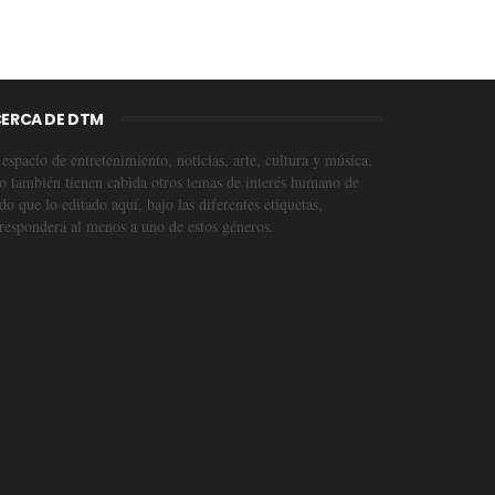
ERCA DE DTM
espacio de entretenimiento, noticias, arte, cultura y música,
o también tienen cabida otros temas de interés humano de
o que lo editado aquí, bajo las diferentes etiquetas,
responderá al menos a uno de estos géneros.