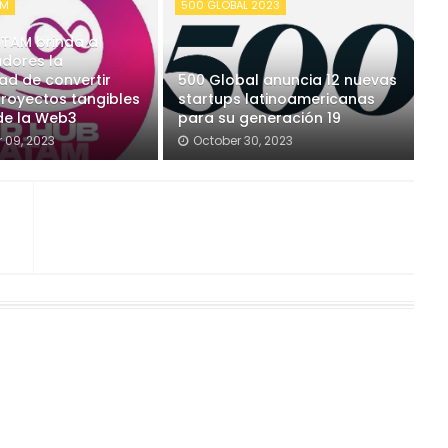
AM
500 GLOBAL 2023
ATAM brinda a
adores la
ad de convertir
500 Global anuncia 12 nuevas
proyectos tangibles
startups latinoamericanas
 de la Web3
para su generación 19
 09, 2023
October 30, 2023