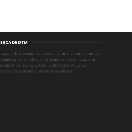
ERCA DE DTM
espacio de entretenimiento, noticias, arte, cultura y música,
o también tienen cabida otros temas de interés humano de
o que lo editado aquí, bajo las diferentes etiquetas,
responderá al menos a uno de estos géneros.