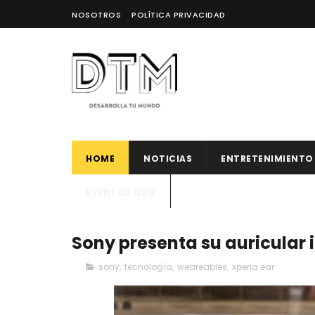
NOSOTROS
POLÍTICA PRIVACIDAD
HOME
NOTICIAS
ENTRETENIMIENTO
EVENTOS QRO
Sony presenta su auricular 
sony
,
tecnología
,
weareables
,
xperia ear