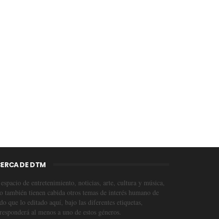
ERCA DE DTM
espacio de entretenimiento, noticias, arte, cultura y música,
o también tienen cabida otros temas de interés humano de
o que lo editado aquí, bajo las diferentes etiquetas,
responderá al menos a uno de estos géneros.