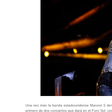
Una vez más la banda estadounidense Maroon 5 demo
primero de dos conciertos que dará en el Foro Sol, co