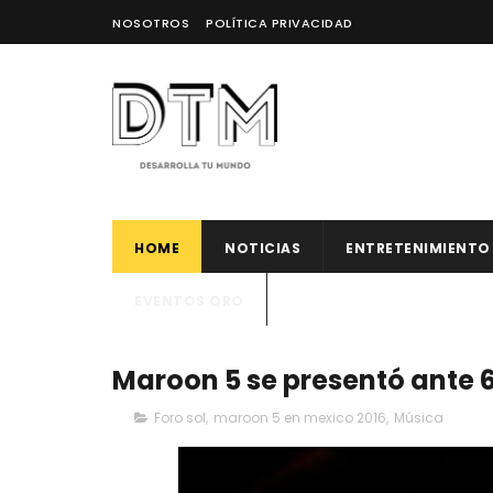
NOSOTROS
POLÍTICA PRIVACIDAD
HOME
NOTICIAS
ENTRETENIMIENTO
EVENTOS QRO
Maroon 5 se presentó ante 62
Foro sol
,
maroon 5 en mexico 2016
,
Música