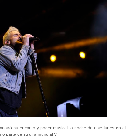
stró su encanto y poder musical la noche de este lunes en el
mo parte de su gira mundial V.