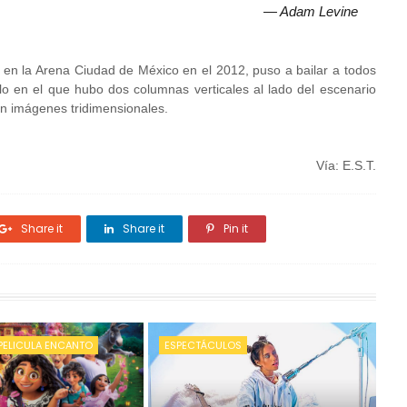
— Adam Levine
ue en la Arena Ciudad de México en el 2012, puso a bailar a todos
lo en el que hubo dos columnas verticales al lado del escenario
on imágenes tridimensionales.
Vía: E.S.T.
Share it
Share it
Pin it
PELICULA ENCANTO
ESPECTÁCULOS