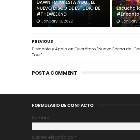
DAWN FM YA ESTÁ AQUÍ. EL
NUEVO DISCO DE ESTUDIO DE
Escucha la
#THEWEEKND
#Encanto
January 10, 2022
January 0
PREVIOUS
Disidente y Apolo en Querétaro "Nueva Fecha del Ga
Tour"
POST A COMMENT
FORMULARIO DE CONTACTO
Nombre
Correo electrónico
*