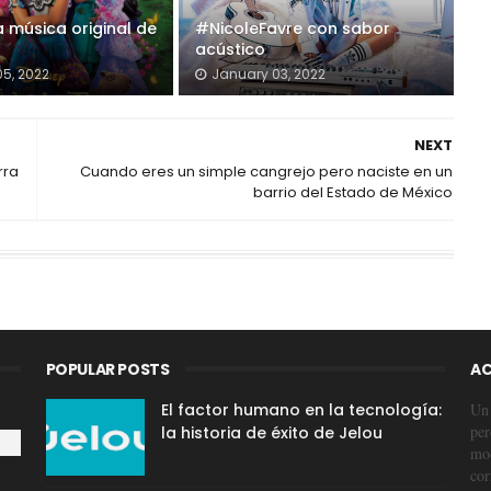
 música original de
#NicoleFavre con sabor
acústico
5, 2022
January 03, 2022
NEXT
rra
Cuando eres un simple cangrejo pero naciste en un
barrio del Estado de México
POPULAR POSTS
AC
El factor humano en la tecnología:
Un 
per
la historia de éxito de Jelou
mod
cor