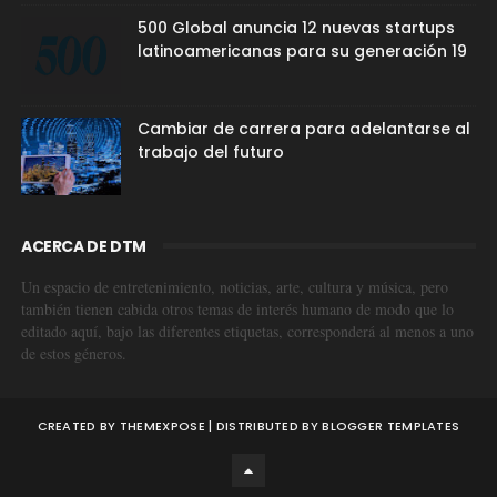
500 Global anuncia 12 nuevas startups
latinoamericanas para su generación 19
Cambiar de carrera para adelantarse al
trabajo del futuro
ACERCA DE DTM
Un espacio de entretenimiento, noticias, arte, cultura y música, pero
también tienen cabida otros temas de interés humano de modo que lo
editado aquí, bajo las diferentes etiquetas, corresponderá al menos a uno
de estos géneros.
CREATED BY
THEMEXPOSE
| DISTRIBUTED BY
BLOGGER TEMPLATES