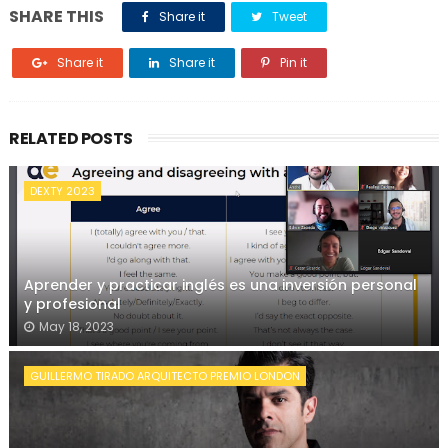
SHARE THIS
Share it
Tweet
Share it
Share it
Pin it
RELATED POSTS
DEXTY 2023
Aprender y practicar inglés es una inversión personal
y profesional
May 18, 2023
GUILLERMO TIRADO ARQUITECTO PREMIO LONDON