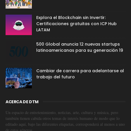
Explora el Blockchain sin Invertir:
Certificaciones gratuitas con ICP Hub
LATAM
500 Global anuncia 12 nuevas startups
latinoamericanas para su generación 19
Cambiar de carrera para adelantarse al
trabajo del futuro
ACERCA DE DTM
Un espacio de entretenimiento, noticias, arte, cultura y música, pero
también tienen cabida otros temas de interés humano de modo que lo
editado aquí, bajo las diferentes etiquetas, corresponderá al menos a uno
de estos géneros.