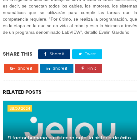
es decir, se conectan todos los cables, los motores, los sistemas
neumáticos que se utilizarán para cumplir las tareas que la
competencia requiere. “Por último, se realiza la programación, que
es la etapa en la que se da vida al robot y esto lo hicimos a través
de un programa denominado LabVIEW”, detalló Evelin Garduño.
SHARE THIS
Share it
Tweet
Share it
Share it
Pin it
RELATED POSTS
JELOU 2024
El factor humano en la tecnología: la historia de éxito