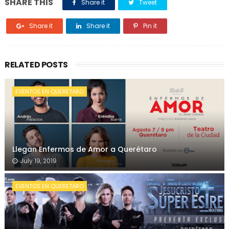
SHARE THIS
Share it
Tweet
Share it
Share it
Pin it
RELATED POSTS
EVENTOS EN QUERETARO
Llegan Enfermos de Amor a Querétaro
July 19, 2019
EVENTOS EN QUERETARO