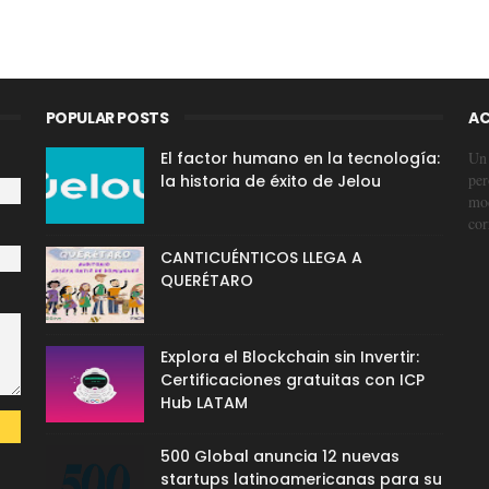
POPULAR POSTS
AC
El factor humano en la tecnología:
Un 
per
la historia de éxito de Jelou
mod
cor
CANTICUÉNTICOS LLEGA A
QUERÉTARO
Explora el Blockchain sin Invertir:
Certificaciones gratuitas con ICP
Hub LATAM
500 Global anuncia 12 nuevas
startups latinoamericanas para su