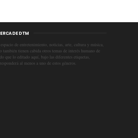
ERCA DE DTM
espacio de entretenimiento, noticias, arte, cultura y música,
o también tienen cabida otros temas de interés humano de
o que lo editado aquí, bajo las diferentes etiquetas,
responderá al menos a uno de estos géneros.