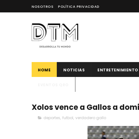
NOSOTROS
POLÍTICA PRIVACIDAD
HOME
NOTICIAS
ENTRETENIMIENTO
EVENTOS QRO
Xolos vence a Gallos a domi
deportes
,
futbol
,
verdadero gallo