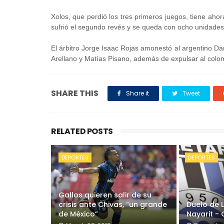
Xolos, que perdió los tres primeros juegos, tiene aho
sufrió el segundo revés y se queda con ocho unidades
El árbitro Jorge Isaac Rojas amonestó al argentino D
Arellano y Matías Pisano, además de expulsar al colo
SHARE THIS
Share it
Tweet
RELATED POSTS
DEPORTES
DEPORTES
Gallos quieren salir de su
crisis ante Chivas, “un grande
Duelo de 
de México”
Nayarit - 