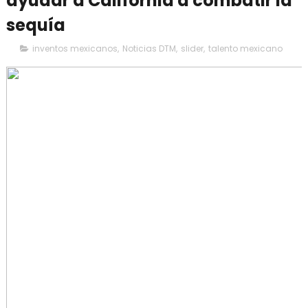
ayudar a California a combatir la
sequía
inventos mexicanos
,
Noticias DTM
,
slider
,
talento mexicano