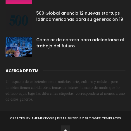
500 Global anuncia 12 nuevas startups
latinoamericanas para su generación 19
Cambiar de carrera para adelantarse al
trabajo del futuro
ACERCA DE DTM
Un espacio de entretenimiento, noticias, arte, cultura y música, pero
también tienen cabida otros temas de interés humano de modo que lo
editado aquí, bajo las diferentes etiquetas, corresponderá al menos a uno
de estos géneros.
CREATED BY
THEMEXPOSE
| DISTRIBUTED BY
BLOGGER TEMPLATES