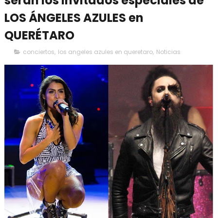
serán los invitados especiales de
LOS ÁNGELES AZULES en
QUERÉTARO
conciertos
,
los angeles azules en queretaro
,
Noticias