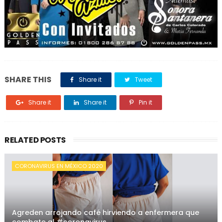
SHARE THIS
Share it
Tweet
Share it
Share it
Pin it
RELATED POSTS
CORONAVIRUS EN MÉXICO 2020
Agreden arrojando café hirviendo a enfermera que