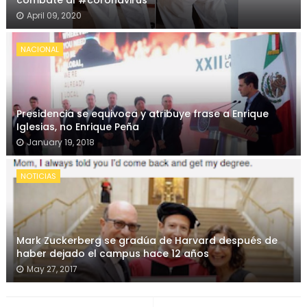
combate al #coronavirus
April 09, 2020
NACIONAL
Presidencia se equivoca y atribuye frase a Enrique
Iglesias, no Enrique Peña
January 19, 2018
NOTICIAS
Mark Zuckerberg se gradúa de Harvard después de
haber dejado el campus hace 12 años
May 27, 2017