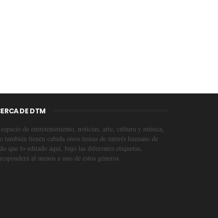
ERCA DE DTM
espacio de entretenimiento, noticias, arte, cultura y música,
o también tienen cabida otros temas de interés humano de
o que lo editado aquí, bajo las diferentes etiquetas,
responderá al menos a uno de estos géneros.