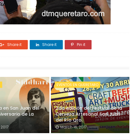
Share it
Share it
Pin it
S
EVENTOS EN QUERETARO
a en San Juan del
2da edición del Festival de la
iversario de La
Cerveza Artesanal San Juan
del Río Qro.
 2017
March 16, 2017