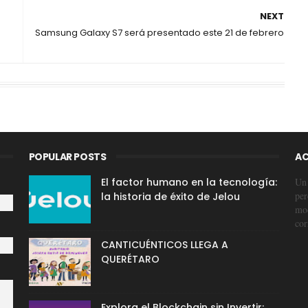
NEXT
Samsung Galaxy S7 será presentado este 21 de febrero
POPULAR POSTS
AC
El factor humano en la tecnología:
Un 
per
la historia de éxito de Jelou
mod
cor
CANTICUÉNTICOS LLEGA A
QUERÉTARO
Explora el Blockchain sin Invertir: