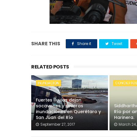
SHARE THIS
Share it
Tweet
RELATED POSTS
INUNDACION
CONCIERTO
Fuertes lluvias dejan
socavones y severas
Siddharth
inundaciones en Querétaro y
Río por an
San Juan del Río
Harinera.
September 27, 2017
March 24,