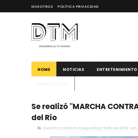
NOSOTROS
POLÍTICA PRIVACIDAD
HOME
NOTICIAS
ENTRETENIMIENTO
EVENTOS QRO
Se realizó "MARCHA CONTRA
del Río
marcha contra la inseguridad
,
Noticias DTM
,
san 