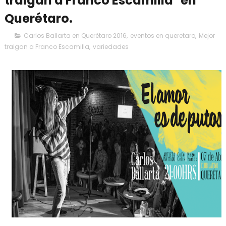
traigan a Franco Escamilla" en
Querétaro.
Carlos Ballarta en Querétaro 2016
,
eventos en queretaro
,
Mejor
traigan a Franco Escamilla
,
variedades