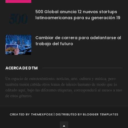
500 Global anuncia 12 nuevas startups
latinoamericanas para su generación 19
Cambiar de carrera para adelantarse al
trabajo del futuro
ACERCA DE DTM
Un espacio de entretenimiento, noticias, arte, cultura y música, pero
también tienen cabida otros temas de interés humano de modo que lo
editado aquí, bajo las diferentes etiquetas, corresponderá al menos a uno
de estos géneros.
CREATED BY
THEMEXPOSE
| DISTRIBUTED BY
BLOGGER TEMPLATES