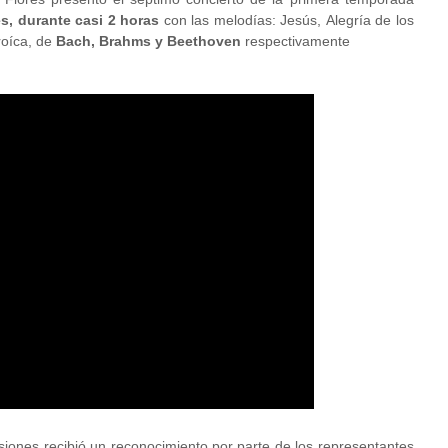
s, durante casi 2 horas
con las melodías: Jesús, Alegría de los
roíca, de
Bach, Brahms y Beethoven
respectivamente
siones recibió un reconocimiento por parte de los representantes