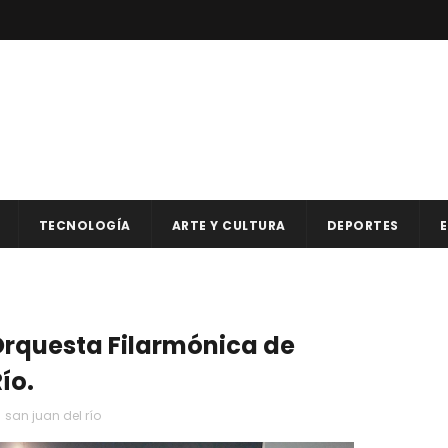
TECNOLOGÍA
ARTE Y CULTURA
DEPORTES
E
 Orquesta Filarmónica de
ío.
,
san juan del río