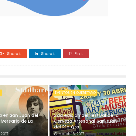
Share it
Share it
Pin it
S
EVENTOS EN QUERETARO
a en San Juan del
2da edición del Festival de la
iversario de La
Cerveza Artesanal San Juan
del Río Qro.
 2017
March 16, 2017