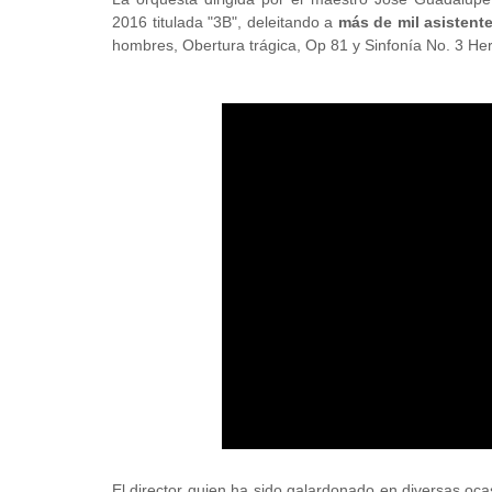
2016 titulada "3B", deleitando a
más de mil asistente
hombres, Obertura trágica, Op 81 y Sinfonía No. 3 He
El director quien ha sido galardonado en diversas oca