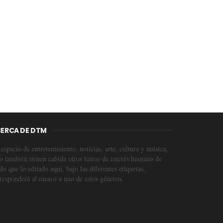
ERCA DE DTM
espacio de entretenimiento, noticias, arte, cultura y música,
o también tienen cabida otros temas de interés humano de
o que lo editado aquí, bajo las diferentes etiquetas,
responderá al menos a uno de estos géneros.