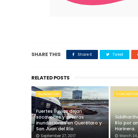
SHARE THIS
Share it
Tweet
RELATED POSTS
INUNDACION
CONCIERTO
Fuertes lluvias dejan
socavones y severas
Siddharth
inundaciones en Querétaro y
Río por an
San Juan del Río
Harinera.
September 27, 2017
March 24,