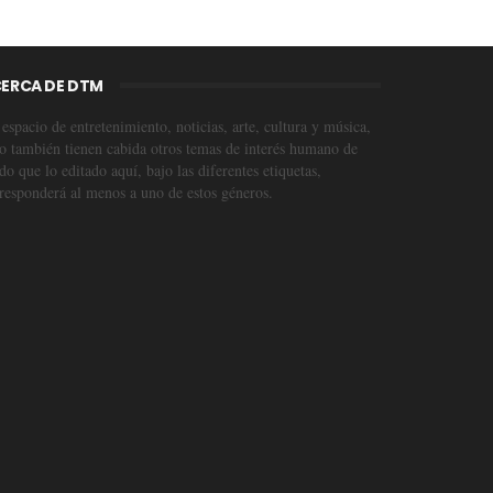
ERCA DE DTM
espacio de entretenimiento, noticias, arte, cultura y música,
o también tienen cabida otros temas de interés humano de
o que lo editado aquí, bajo las diferentes etiquetas,
responderá al menos a uno de estos géneros.