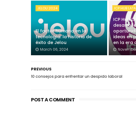
JELOU 2024
ICP HUB LAT
ICP Hub L
desarroll
El factor humano en la
oportunid
tecnología: la historia de
ideas en 
éxito de Jelou
en la era
March 06, 2024
November
PREVIOUS
10 consejos para enfrentar un despido laboral
POST A COMMENT