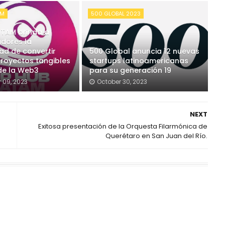
AM
500 GLOBAL 2023
ATAM brinda a
adores la
ad de convertir
500 Global anuncia 12 nuevas
proyectos tangibles
startups latinoamericanas
 de la Web3
para su generación 19
 09, 2023
October 30, 2023
NEXT
Exitosa presentación de la Orquesta Filarmónica de
Querétaro en San Juan del Río.