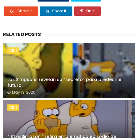
Share it
Share it
Pin it
RELATED POSTS
CINE
Los Simpsons revelan su “secreto” para predecir el
futuro.
May 19, 2020
CINE
" #LosSimpson " retira emblemático episodio de