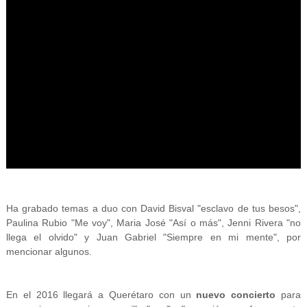
Ha grabado temas a duo con David Bisval "esclavo de tus besos",
Paulina Rubio "Me voy", Maria José "Así o más", Jenni Rivera "no
llega el olvido" y Juan Gabriel "Siempre en mi mente", por
mencionar algunos.
En el 2016 llegará a Querétaro con un
nuevo concierto
para