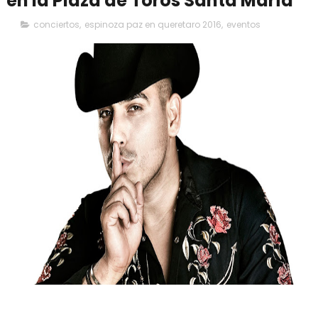
en la Plaza de Toros Santa María
conciertos
,
espinoza paz en queretaro 2016
,
eventos