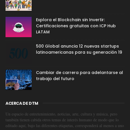
Explora el Blockchain sin Invertir:
Certificaciones gratuitas con ICP Hub
LATAM
500 Global anuncia 12 nuevas startups
latinoamericanas para su generación 19
Cambiar de carrera para adelantarse al
trabajo del futuro
ACERCA DE DTM
Un espacio de entretenimiento, noticias, arte, cultura y música, pero
también tienen cabida otros temas de interés humano de modo que lo
editado aquí, bajo las diferentes etiquetas, corresponderá al menos a uno