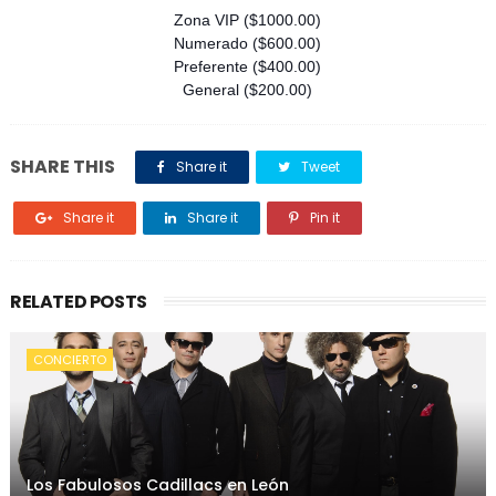
Zona VIP ($1000.00)
Numerado ($600.00)
Preferente ($400.00)
General ($200.00)
SHARE THIS
Share it
Tweet
Share it
Share it
Pin it
RELATED POSTS
CONCIERTO
Los Fabulosos Cadillacs en León