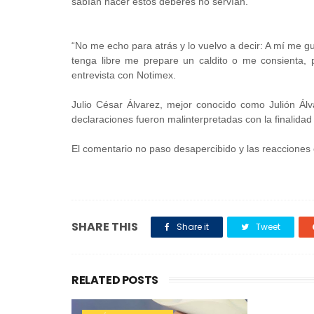
sabían hacer estos deberes no servían.
“No me echo para atrás y lo vuelvo a decir: A mí me gu
tenga libre me prepare un caldito o me consienta, p
entrevista con Notimex.
Julio César Álvarez, mejor conocido como Julión Álv
declaraciones fueron malinterpretadas con la finalidad
El comentario no paso desapercibido y las reacciones e
SHARE THIS
Share it
Tweet
RELATED POSTS