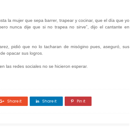
sta la mujer que sepa barrer, trapear y cocinar, que el día que yo
ero nunca dije que si no trapea no sirve”, dijo el cantante en
arez, pidió que no lo tacharan de misógino pues, aseguró, sus
 de opacar sus logros.
n las redes sociales no se hicieron esperar.
Share it
Share it
Pin it