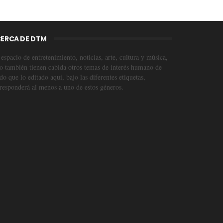
ERCA DE DTM
espacio de entretenimiento, noticias, arte, cultura y música,
o también tienen cabida otros temas de interés humano de
o que lo editado aquí, bajo las diferentes etiquetas,
responderá al menos a uno de estos géneros.